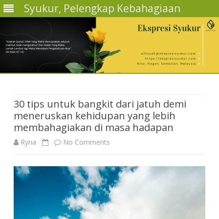
Syukur, Pelengkap Kebahagiaan
Skip
to
content
30 tips untuk bangkit dari jatuh demi
meneruskan kehidupan yang lebih
membahagiakan di masa hadapan
on
Ryna
No Comments
30
tips
untuk
bangkit