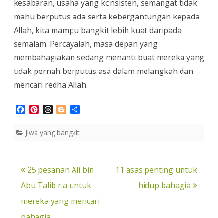
kesabaran, usaha yang konsisten, semangat tidak
mahu berputus ada serta kebergantungan kepada
Allah, kita mampu bangkit lebih kuat daripada
semalam. Percayalah, masa depan yang
membahagiakan sedang menanti buat mereka yang
tidak pernah berputus asa dalam melangkah dan
mencari redha Allah.
F
P
T
B
S
a
i
h
l
h
c
n
r
o
a
Jiwa yang bangkit
e
t
e
g
r
b
e
a
g
e
o
r
d
e
o
e
s
r
Post
25 pesanan Ali bin
11 asas penting untuk
k
s
navigation
Abu Talib r.a untuk
hidup bahagia
t
mereka yang mencari
bahagia