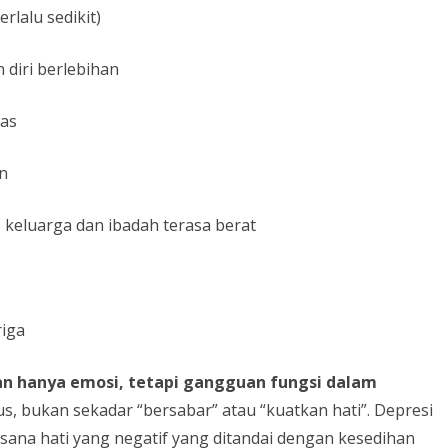
rlalu sedikit)
 diri berlebihan
las
in
 keluarga dan ibadah terasa berat
riga
an hanya emosi, tetapi gangguan fungsi dalam
us, bukan sekadar “bersabar” atau “kuatkan hati”. Depresi
na hati yang negatif yang ditandai dengan kesedihan