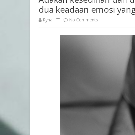
dua keadaan emosi yang 
on
Ryna
No Comments
Adakah
kesedihan
dan
depresi
itu
berbeza?
Memahami
dua
keadaan
emosi