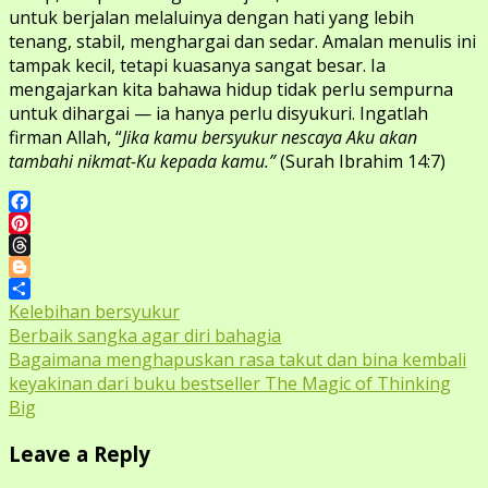
untuk berjalan melaluinya dengan hati yang lebih
tenang, stabil, menghargai dan sedar. Amalan menulis ini
tampak kecil, tetapi kuasanya sangat besar. Ia
mengajarkan kita bahawa hidup tidak perlu sempurna
untuk dihargai — ia hanya perlu disyukuri. Ingatlah
firman Allah, “
Jika kamu bersyukur nescaya Aku akan
tambahi nikmat-Ku kepada kamu.”
(Surah Ibrahim 14:7)
Facebook
Pinterest
Threads
Blogger
Share
Kelebihan bersyukur
Post
Berbaik sangka agar diri bahagia
Bagaimana menghapuskan rasa takut dan bina kembali
navigation
keyakinan dari buku bestseller The Magic of Thinking
Big
Leave a Reply