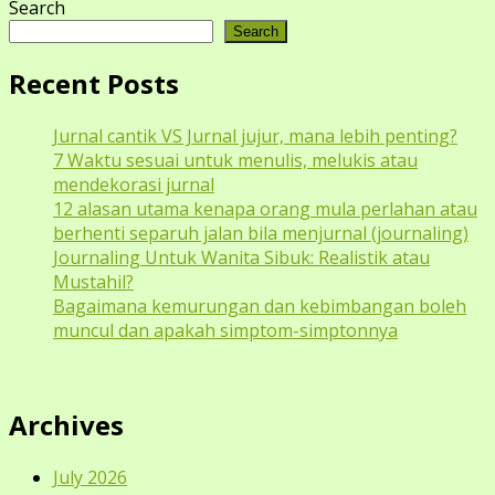
Search
Search
Recent Posts
Jurnal cantik VS Jurnal jujur, mana lebih penting?
7 Waktu sesuai untuk menulis, melukis atau
mendekorasi jurnal
12 alasan utama kenapa orang mula perlahan atau
berhenti separuh jalan bila menjurnal (journaling)
Journaling Untuk Wanita Sibuk: Realistik atau
Mustahil?
Bagaimana kemurungan dan kebimbangan boleh
muncul dan apakah simptom-simptonnya
Archives
July 2026