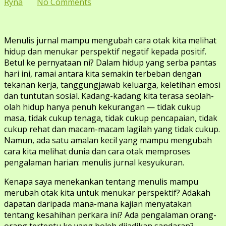
on
Ryna
No Comments
Bagaimana
Menulis
Jurnal
Menulis jurnal mampu mengubah cara otak kita melihat
Kesyukuran
hidup dan menukar perspektif negatif kepada positif.
Mengubah
Betul ke pernyataan ni? Dalam hidup yang serba pantas
Cara
hari ini, ramai antara kita semakin terbeban dengan
Otak
tekanan kerja, tanggungjawab keluarga, keletihan emosi
Melihat
dan tuntutan sosial. Kadang-kadang kita terasa seolah-
Hidup
olah hidup hanya penuh kekurangan — tidak cukup
masa, tidak cukup tenaga, tidak cukup pencapaian, tidak
cukup rehat dan macam-macam lagilah yang tidak cukup.
Namun, ada satu amalan kecil yang mampu mengubah
cara kita melihat dunia dan cara otak memproses
pengalaman harian: menulis jurnal kesyukuran.
Kenapa saya menekankan tentang menulis mampu
merubah otak kita untuk menukar perspektif? Adakah
dapatan daripada mana-mana kajian menyatakan
tentang kesahihan perkara ini? Ada pengalaman orang-
orang tertentu ke yang boleh dijadikan sandaran?