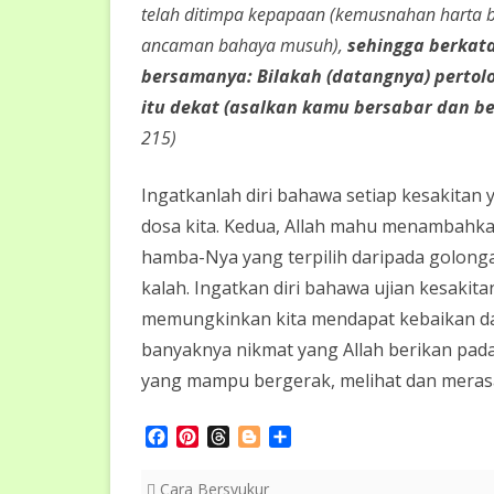
telah ditimpa kepapaan (kemusnahan harta b
ancaman bahaya musuh),
sehingga berkat
bersamanya: Bilakah (datangnya) pertol
itu dekat (asalkan kamu bersabar dan b
215)
Ingatkanlah diri bahawa setiap kesakitan 
dosa kita. Kedua, Allah mahu menambahkan
hamba-Nya yang terpilih daripada golong
kalah. Ingatkan diri bahawa ujian kesakit
memungkinkan kita mendapat kebaikan dari
banyaknya nikmat yang Allah berikan pada 
yang mampu bergerak, melihat dan meras
F
P
T
B
S
a
i
h
l
h
c
n
r
o
a
Cara Bersyukur