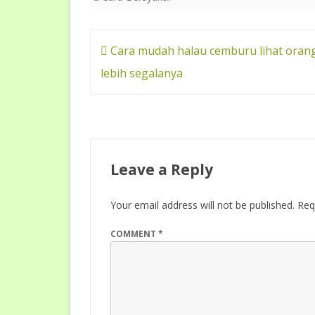
e
t
e
g
r
b
e
a
g
e
o
r
d
e
o
e
s
r
Post
Cara mudah halau cemburu lihat orang
k
s
navigation
lebih segalanya
t
Leave a Reply
Your email address will not be published.
Req
COMMENT
*