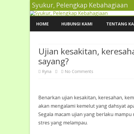
Syukur, Pelengkap Kebahagiaan
HOME
HUBUNGI KAMI
TENTANG KA
Ujian kesakitan, keresah
sayang?
on
Ryna
No Comments
Ujian
kesakitan,
Benarkan ujian kesakitan, keresahan, keme
keresahan,
akan mengalami kemelut yang dahsyat apa
kemelaratan,
Segala macam ujian yang berlaku mampu 
stres yang melampau.
tanda
Allah