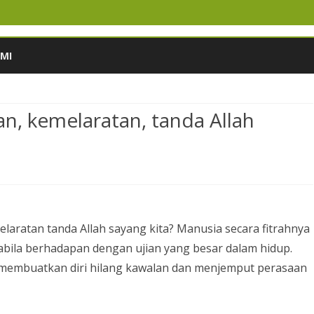
Skip
to
MI
content
an, kemelaratan, tanda Allah
laratan tanda Allah sayang kita? Manusia secara fitrahnya
bila berhadapan dengan ujian yang besar dalam hidup.
membuatkan diri hilang kawalan dan menjemput perasaan