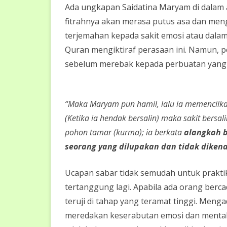
Ada ungkapan Saidatina Maryam di dalam 
sayang?
fitrahnya akan merasa putus asa dan menga
terjemahan kepada sakit emosi atau dalam
Quran mengiktiraf perasaan ini. Namun, pe
sebelum merebak kepada perbuatan yang 
“Maka Maryam pun hamil, lalu ia memencilka
(Ketika ia hendak bersalin) maka sakit bersa
pohon tamar (kurma); ia berkata
alangkah b
seorang yang dilupakan dan tidak diken
Ucapan sabar tidak semudah untuk praktik
tertanggung lagi. Apabila ada orang berc
teruji di tahap yang teramat tinggi. Men
meredakan keserabutan emosi dan mental. 