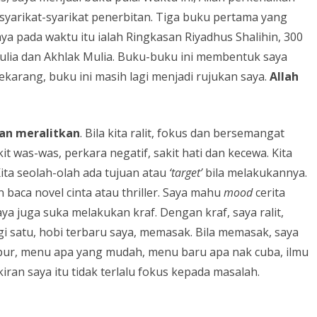
yarikat-syarikat penerbitan. Tiga buku pertama yang
a pada waktu itu ialah Ringkasan Riyadhus Shalihin, 300
ulia dan Akhlak Mulia. Buku-buku ini membentuk saya
ekarang, buku ini masih lagi menjadi rujukan saya.
Allah
dan meralitkan
. Bila kita ralit, fokus dan bersemangat
t was-was, perkara negatif, sakit hati dan kecewa. Kita
Kita seolah-olah ada tujuan atau
‘target’
bila melakukannya.
baca novel cinta atau thriller. Saya mahu
mood
cerita
ya juga suka melakukan kraf. Dengan kraf, saya ralit,
gi satu, hobi terbaru saya, memasak. Bila memasak, saya
apur, menu apa yang mudah, menu baru apa nak cuba, ilmu
iran saya itu tidak terlalu fokus kepada masalah.