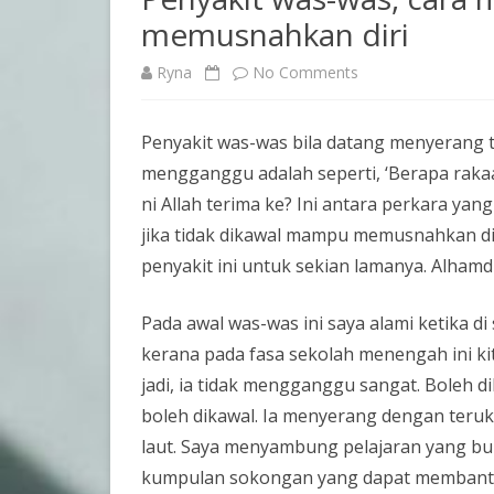
memusnahkan diri
on
Ryna
No Comments
Penyakit
Penyakit was-was bila datang menyerang t
was-
mengganggu adalah seperti, ‘Berapa rakaat
was,
ni Allah terima ke? Ini antara perkara y
cara
jika tidak dikawal mampu memusnahkan di
penyakit ini untuk sekian lamanya. Alhamd
mengawalnya
agar
Pada awal was-was ini saya alami ketika di
tidak
kerana pada fasa sekolah menengah ini ki
memusnahkan
jadi, ia tidak mengganggu sangat. Boleh di
boleh dikawal. Ia menyerang dengan teruk
diri
laut. Saya menyambung pelajaran yang buk
kumpulan sokongan yang dapat membantu