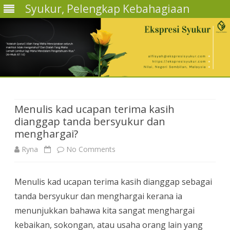
Syukur, Pelengkap Kebahagiaan
Skip
to
content
Menulis kad ucapan terima kasih
dianggap tanda bersyukur dan
menghargai?
on
Ryna
No Comments
Menulis
Menulis kad ucapan terima kasih dianggap sebagai
kad
tanda bersyukur dan menghargai kerana ia
ucapan
menunjukkan bahawa kita sangat menghargai
terima
kebaikan, sokongan, atau usaha orang lain yang