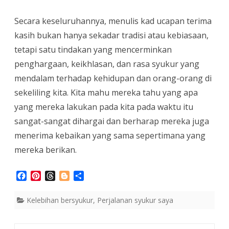
Secara keseluruhannya, menulis kad ucapan terima
kasih bukan hanya sekadar tradisi atau kebiasaan,
tetapi satu tindakan yang mencerminkan
penghargaan, keikhlasan, dan rasa syukur yang
mendalam terhadap kehidupan dan orang-orang di
sekeliling kita. Kita mahu mereka tahu yang apa
yang mereka lakukan pada kita pada waktu itu
sangat-sangat dihargai dan berharap mereka juga
menerima kebaikan yang sama sepertimana yang
mereka berikan.
F
P
T
B
S
a
i
h
l
h
c
n
r
o
a
Kelebihan bersyukur
,
Perjalanan syukur saya
e
t
e
g
r
b
e
a
g
e
o
r
d
e