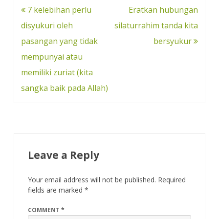
o
e
s
r
Post
7 kelebihan perlu
Eratkan hubungan
k
s
navigation
disyukuri oleh
silaturrahim tanda kita
t
pasangan yang tidak
bersyukur
mempunyai atau
memiliki zuriat (kita
sangka baik pada Allah)
Leave a Reply
Your email address will not be published.
Required
fields are marked
*
COMMENT
*