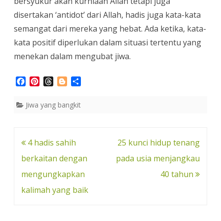
bersyukur akan kurniaan Allah tetapi juga
disertakan ‘antidot’ dari Allah, hadis juga kata-kata
semangat dari mereka yang hebat. Ada ketika, kata-
kata positif diperlukan dalam situasi tertentu yang
menekan dalam mengubat jiwa.
F
P
T
B
S
a
i
h
l
h
c
n
r
o
a
Jiwa yang bangkit
e
t
e
g
r
b
e
a
g
e
o
r
d
e
o
e
s
r
Post
4 hadis sahih
25 kunci hidup tenang
k
s
navigation
berkaitan dengan
pada usia menjangkau
t
mengungkapkan
40 tahun
kalimah yang baik