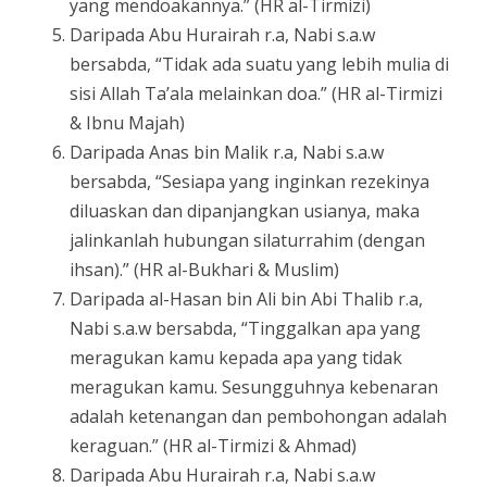
yang mendoakannya.” (HR al-Tirmizi)
Daripada Abu Hurairah r.a, Nabi s.a.w
bersabda, “Tidak ada suatu yang lebih mulia di
sisi Allah Ta’ala melainkan doa.” (HR al-Tirmizi
& Ibnu Majah)
Daripada Anas bin Malik r.a, Nabi s.a.w
bersabda, “Sesiapa yang inginkan rezekinya
diluaskan dan dipanjangkan usianya, maka
jalinkanlah hubungan silaturrahim (dengan
ihsan).” (HR al-Bukhari & Muslim)
Daripada al-Hasan bin Ali bin Abi Thalib r.a,
Nabi s.a.w bersabda, “Tinggalkan apa yang
meragukan kamu kepada apa yang tidak
meragukan kamu. Sesungguhnya kebenaran
adalah ketenangan dan pembohongan adalah
keraguan.” (HR al-Tirmizi & Ahmad)
Daripada Abu Hurairah r.a, Nabi s.a.w