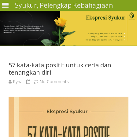
Syukur, Pelengkap Kebahagiaan
Skip
to
content
57 kata-kata positif untuk ceria dan
tenangkan diri
on
Ryna
No Comments
57
kata-
kata
positif
untuk