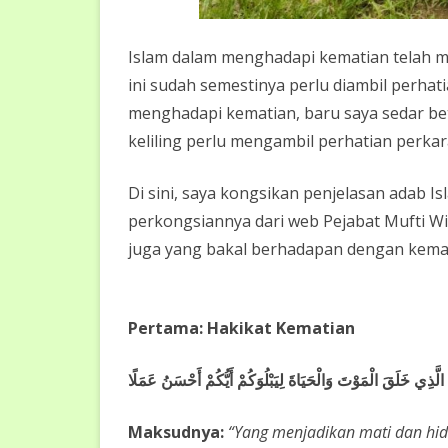
Islam dalam menghadapi kematian telah m
ini sudah semestinya perlu diambil perhat
menghadapi kematian, baru saya sedar be
keliling perlu mengambil perhatian perkara
Di sini, saya kongsikan penjelasan adab 
perkongsiannya dari web Pejabat Mufti Wi
juga yang bakal berhadapan dengan kemat
Pertama: Hakikat Kematian
الَّذِي خَلَقَ الْمَوْتَ وَالْحَيَاةَ لِيَبْلُوَكُمْ أَيُّكُمْ أَحْسَنُ عَمَلًا
Maksudnya:
“Yang menjadikan mati dan hid