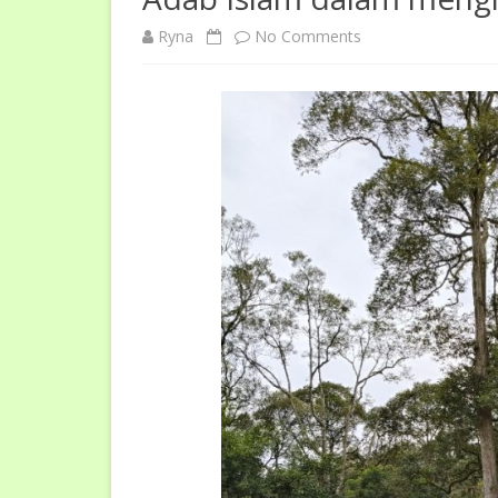
on
Ryna
No Comments
Adab
Islam
dalam
menghadapi
kematian