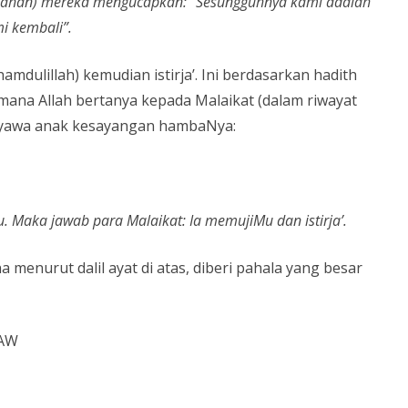
usahan) mereka mengucapkan: “Sesungguhnya kami adalah
i kembali”.
mdulillah) kemudian istirja’. Ini berdasarkan hadith
 mana Allah bertanya kepada Malaikat (dalam riwayat
nyawa anak kesayangan hambaNya:
 Maka jawab para Malaikat: Ia memujiMu dan istirja’.
 menurut dalil ayat di atas, diberi pahala yang besar
SAW