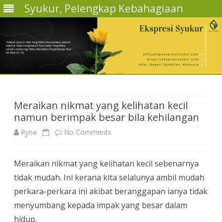
Syukur, Pelengkap Kebahagiaan
Skip
to
content
Meraikan nikmat yang kelihatan kecil
namun berimpak besar bila kehilangan
on
Ryna
No Comments
Meraikan
Meraikan nikmat yang kelihatan kecil sebenarnya
nikmat
tidak mudah. Ini kerana kita selalunya ambil mudah
yang
perkara-perkara ini akibat beranggapan ianya tidak
kelihatan
menyumbang kepada impak yang besar dalam
hidup.
kecil