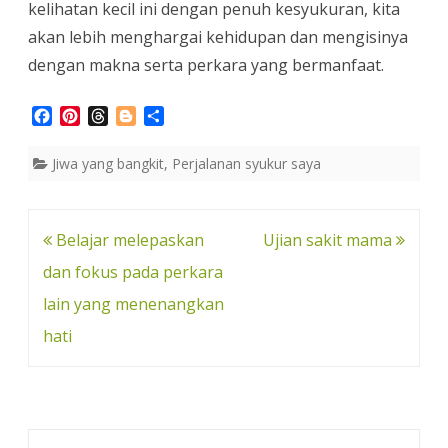
kelihatan kecil ini dengan penuh kesyukuran, kita
akan lebih menghargai kehidupan dan mengisinya
dengan makna serta perkara yang bermanfaat.
F
P
T
B
S
a
i
h
l
h
c
n
r
o
a
Jiwa yang bangkit
,
Perjalanan syukur saya
e
t
e
g
r
b
e
a
g
e
o
r
d
e
o
e
s
r
Post
Belajar melepaskan
Ujian sakit mama
k
s
navigation
dan fokus pada perkara
t
lain yang menenangkan
hati