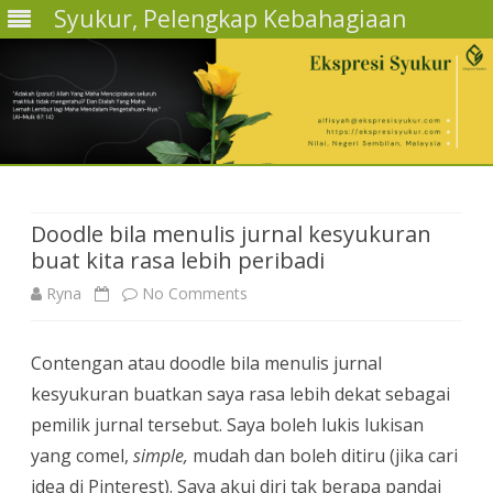
Syukur, Pelengkap Kebahagiaan
Skip
to
content
Doodle bila menulis jurnal kesyukuran
buat kita rasa lebih peribadi
on
Ryna
No Comments
Doodle
Contengan atau doodle bila menulis jurnal
bila
kesyukuran buatkan saya rasa lebih dekat sebagai
menulis
pemilik jurnal tersebut. Saya boleh lukis lukisan
jurnal
yang comel,
simple,
mudah dan boleh ditiru (jika cari
idea di Pinterest). Saya akui diri tak berapa pandai
kesyukuran