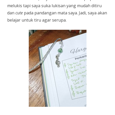
melukis tapi saya suka lukisan yang mudah ditiru
buat
dan
cute
pada pandangan mata saya. Jadi, saya akan
kita
belajar untuk tiru agar serupa.
rasa
lebih
peribadi