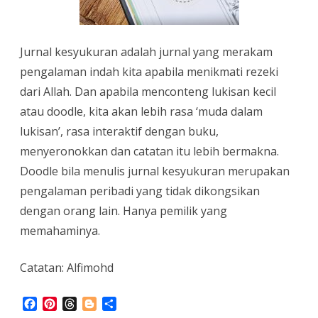
Jurnal kesyukuran adalah jurnal yang merakam
pengalaman indah kita apabila menikmati rezeki
dari Allah. Dan apabila menconteng lukisan kecil
atau doodle, kita akan lebih rasa ‘muda dalam
lukisan’, rasa interaktif dengan buku,
menyeronokkan dan catatan itu lebih bermakna.
Doodle bila menulis jurnal kesyukuran merupakan
pengalaman peribadi yang tidak dikongsikan
dengan orang lain. Hanya pemilik yang
memahaminya.
Catatan: Alfimohd
F
P
T
B
S
a
i
h
l
h