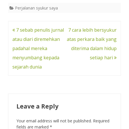
c
n
r
o
a
Perjalanan syukur saya
e
t
e
g
r
b
e
a
g
e
o
r
d
e
o
e
s
r
Post
7 sebab penulis jurnal
7 cara lebih bersyukur
k
s
navigation
atau diari diremehkan
atas perkara baik yang
t
padahal mereka
diterima dalam hidup
menyumbang kepada
setiap hari
sejarah dunia
Leave a Reply
Your email address will not be published.
Required
fields are marked
*