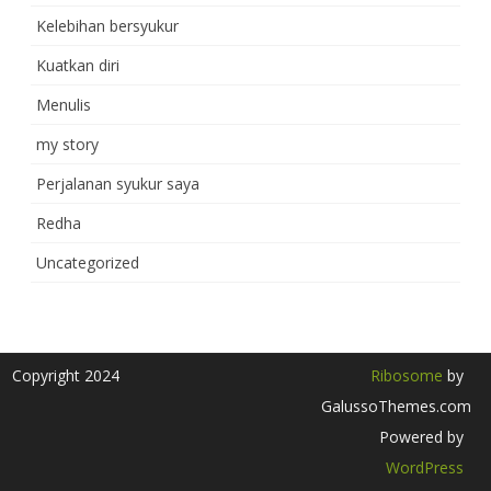
Kelebihan bersyukur
Kuatkan diri
Menulis
my story
Perjalanan syukur saya
Redha
Uncategorized
Copyright 2024
Ribosome
by
GalussoThemes.com
Powered by
WordPress