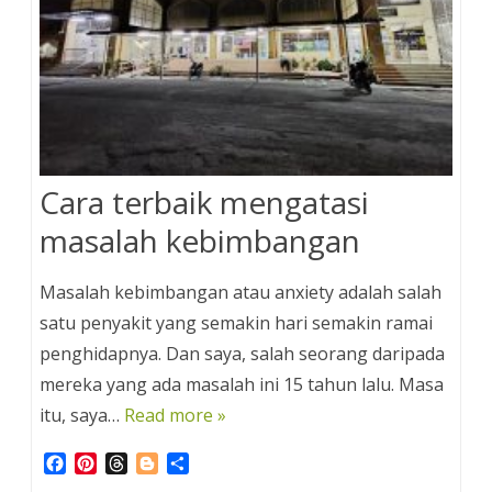
Cara terbaik mengatasi
masalah kebimbangan
Masalah kebimbangan atau anxiety adalah salah
satu penyakit yang semakin hari semakin ramai
penghidapnya. Dan saya, salah seorang daripada
mereka yang ada masalah ini 15 tahun lalu. Masa
itu, saya…
Read more »
F
P
T
B
S
a
i
h
l
h