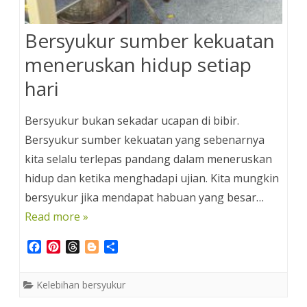
Bersyukur sumber kekuatan
meneruskan hidup setiap
hari
Bersyukur bukan sekadar ucapan di bibir.
Bersyukur sumber kekuatan yang sebenarnya
kita selalu terlepas pandang dalam meneruskan
hidup dan ketika menghadapi ujian. Kita mungkin
bersyukur jika mendapat habuan yang besar…
Read more »
F
P
T
B
S
a
i
h
l
h
c
n
r
o
a
Kelebihan bersyukur
e
t
e
g
r
b
e
a
g
e