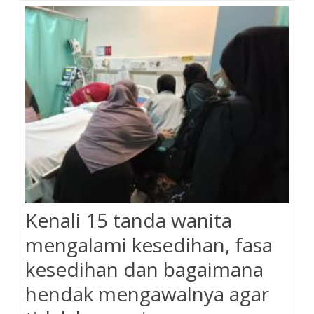
o
e
s
r
k
s
t
Kenali 15 tanda wanita
mengalami kesedihan, fasa
kesedihan dan bagaimana
hendak mengawalnya agar