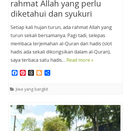
rahmat Allah yang perlu
diketahui dan syukuri
Setiap kali hujan turun, ada rahmat Allah yang
turun sekali bersamanya. Pagi tadi, selepas
membaca terjemahan al-Quran dan hadis (slot
hadis ada sekali dikongsikan dalam al-Quran),
saya terbaca satu hadis…
Read more »
F
P
T
B
S
a
i
h
l
h
c
n
r
o
a
Jiwa yang bangkit
e
t
e
g
r
b
e
a
g
e
o
r
d
e
o
e
s
r
k
s
t