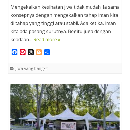
Mengekalkan kesihatan jiwa tidak mudah. Ia sama
konsepnya dengan mengekalkan tahap iman kita
di tahap yang tinggi atau stabil. Ada ketika, iman
kita ada pasang surutnya. Begitu juga dengan
keadaan…
Read more »
F
P
T
B
S
a
i
h
l
h
c
n
r
o
a
Jiwa yang bangkit
e
t
e
g
r
b
e
a
g
e
o
r
d
e
o
e
s
r
k
s
t