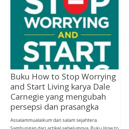
t
Buku How to Stop Worrying
and Start Living karya Dale
Carnegie yang mengubah
persepsi dan prasangka
Assalammualaikum dan salam sejahtera.
Sambungan dari artikel sebelumnya. Buku How to