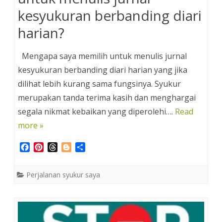
kesyukuran berbanding diari
harian?
Mengapa saya memilih untuk menulis jurnal
kesyukuran berbanding diari harian yang jika
dilihat lebih kurang sama fungsinya. Syukur
merupakan tanda terima kasih dan menghargai
segala nikmat kebaikan yang diperolehi….
Read
more »
F
P
T
B
S
a
i
h
l
h
c
n
r
o
a
Perjalanan syukur saya
e
t
e
g
r
b
e
a
g
e
o
r
d
e
o
e
s
r
k
s