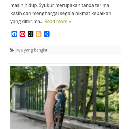
masih hidup. Syukur merupakan tanda terima
kasih dan menghargai segala nikmat kebaikan
yang diterima…
Read more »
F
P
T
B
S
a
i
h
l
h
c
n
r
o
a
Jiwa yang bangkit
e
t
e
g
r
b
e
a
g
e
o
r
d
e
o
e
s
r
k
s
t