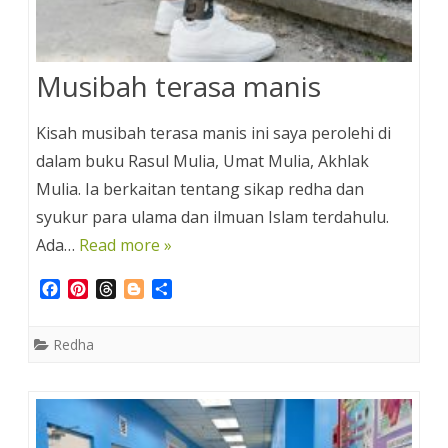
Musibah terasa manis
Kisah musibah terasa manis ini saya perolehi di
dalam buku Rasul Mulia, Umat Mulia, Akhlak
Mulia. Ia berkaitan tentang sikap redha dan
syukur para ulama dan ilmuan Islam terdahulu.
Ada…
Read more »
F
P
T
B
S
a
i
h
l
h
c
n
r
o
a
Redha
e
t
e
g
r
b
e
a
g
e
o
r
d
e
o
e
s
r
k
s