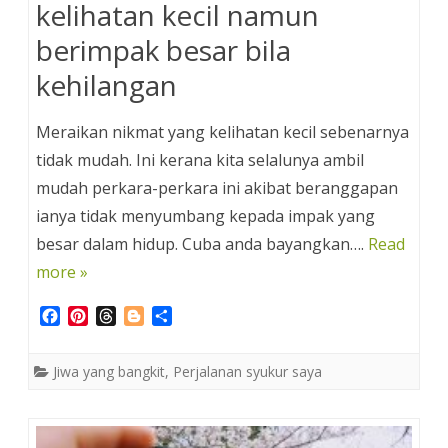
kelihatan kecil namun
berimpak besar bila
kehilangan
Meraikan nikmat yang kelihatan kecil sebenarnya
tidak mudah. Ini kerana kita selalunya ambil
mudah perkara-perkara ini akibat beranggapan
ianya tidak menyumbang kepada impak yang
besar dalam hidup. Cuba anda bayangkan….
Read
more »
F
P
T
B
S
a
i
h
l
h
c
n
r
o
a
Jiwa yang bangkit
,
Perjalanan syukur saya
e
t
e
g
r
b
e
a
g
e
o
r
d
e
o
e
s
r