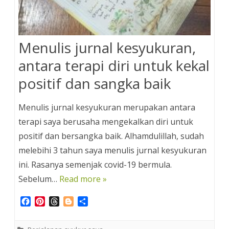
Menulis jurnal kesyukuran,
antara terapi diri untuk kekal
positif dan sangka baik
Menulis jurnal kesyukuran merupakan antara
terapi saya berusaha mengekalkan diri untuk
positif dan bersangka baik. Alhamdulillah, sudah
melebihi 3 tahun saya menulis jurnal kesyukuran
ini. Rasanya semenjak covid-19 bermula.
Sebelum…
Read more »
F
P
T
B
S
a
i
h
l
h
c
n
r
o
a