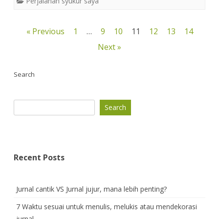
Perjalanan syukur saya
e
t
e
g
r
b
e
a
g
e
o
r
d
e
Posts
« Previous
1
…
9
10
11
12
13
14
o
e
s
r
k
s
pagination
Next »
t
Search
Search
Recent Posts
Jurnal cantik VS Jurnal jujur, mana lebih penting?
7 Waktu sesuai untuk menulis, melukis atau mendekorasi
jurnal