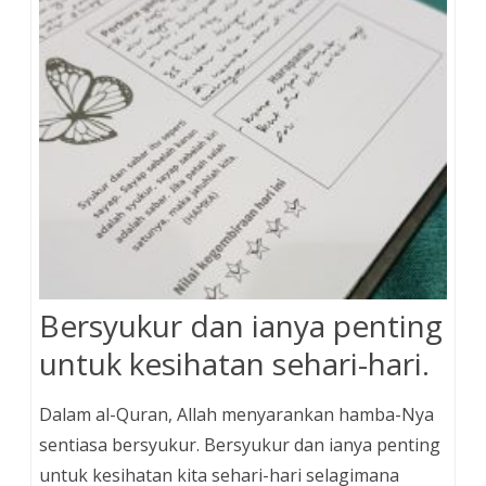
o
e
s
r
k
s
t
Bersyukur dan ianya penting
untuk kesihatan sehari-hari.
Dalam al-Quran, Allah menyarankan hamba-Nya
sentiasa bersyukur. Bersyukur dan ianya penting
untuk kesihatan kita sehari-hari selagimana