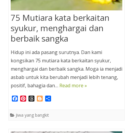
75 Mutiara kata berkaitan
syukur, menghargai dan
berbaik sangka
Hidup ini ada pasang surutnya. Dan kami
kongsikan 75 mutiara kata berkaitan syukur,
menghargai dan berbaik sangka. Moga ia menjadi
asbab untuk kita berubah menjadi lebih tenang,
positif, bahagia dan…
Read more »
F
P
T
B
S
a
i
h
l
h
c
n
r
o
a
Jiwa yang bangkit
e
t
e
g
r
b
e
a
g
e
o
r
d
e