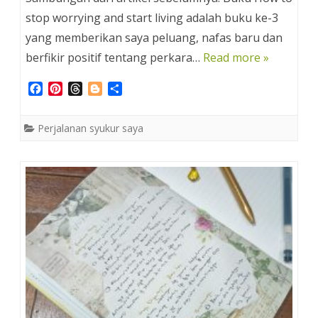
stop worrying and start living adalah buku ke-3
yang memberikan saya peluang, nafas baru dan
berfikir positif tentang perkara…
Read more »
F
P
T
B
S
a
i
h
l
h
c
n
r
o
a
Perjalanan syukur saya
e
t
e
g
r
b
e
a
g
e
o
r
d
e
o
e
s
r
k
s
t