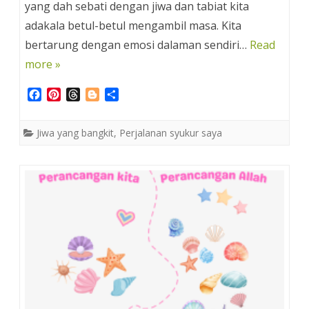
yang dah sebati dengan jiwa dan tabiat kita
adakala betul-betul mengambil masa. Kita
bertarung dengan emosi dalaman sendiri…
Read
more »
F
P
T
B
S
a
i
h
l
h
c
n
r
o
a
Jiwa yang bangkit
,
Perjalanan syukur saya
e
t
e
g
r
b
e
a
g
e
o
r
d
e
o
e
s
r
k
s
t